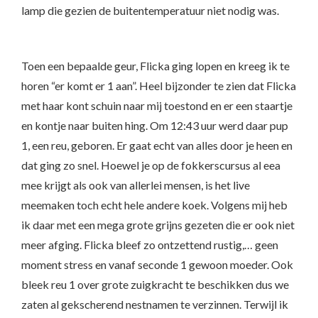
lamp die gezien de buitentemperatuur niet nodig was.
Toen een bepaalde geur, Flicka ging lopen en kreeg ik te
horen “er komt er 1 aan”. Heel bijzonder te zien dat Flicka
met haar kont schuin naar mij toestond en er een staartje
en kontje naar buiten hing. Om 12:43 uur werd daar pup
1, een reu, geboren. Er gaat echt van alles door je heen en
dat ging zo snel. Hoewel je op de fokkerscursus al eea
mee krijgt als ook van allerlei mensen, is het live
meemaken toch echt hele andere koek. Volgens mij heb
ik daar met een mega grote grijns gezeten die er ook niet
meer afging. Flicka bleef zo ontzettend rustig,… geen
moment stress en vanaf seconde 1 gewoon moeder. Ook
bleek reu 1 over grote zuigkracht te beschikken dus we
zaten al gekscherend nestnamen te verzinnen. Terwijl ik