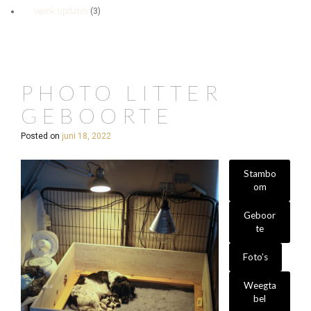
week updates
(3)
PHOTO LITTER
GEBOORTE
Posted on
juni 18, 2022
Stambo
om
Geboor
te
Foto’s
Weegta
bel