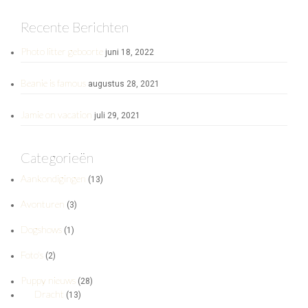
Recente Berichten
Photo litter geboorte
juni 18, 2022
Beanie is famous
augustus 28, 2021
Jamie on vacation
juli 29, 2021
Categorieën
Aankondigingen
(13)
Avonturen
(3)
Dogshows
(1)
Foto's
(2)
Puppy nieuws
(28)
Dracht
(13)