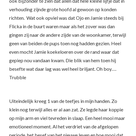
ook bijzonder te zien dat allen dat hele kleine lijfje dat in
verhouding zijnde grote hoofd al gewoon op konden
richten. Wat ook opviel was dat Ojo en Jamie steeds bij
Flicka in de buurt waren maar als het zover was dan
gingen zij naar de andere zijde van de woonkamer, terwijl
geen van beiden de pups toen nog hadden gezien. Heel
even mocht Jamie koekeloeren over de rand waar dat
gepiep nou vandaan kwam. Die blik van hem toen hij
besefte wat daar lag was wel heel briljant. Oh boy….
Trubble
Uiteindelijk kreeg 1 van de teefjes in mijn handen. Zo
klein nog terwijl alles er al aan zat. Ze legde haar koppie
op mijn arm en viel tevreden in slaap. Een heel mooi maar
emotioneel moment. Al het verdriet van de afgelopen
periode, het besef van het nieuwe leven en hoe mooi dat