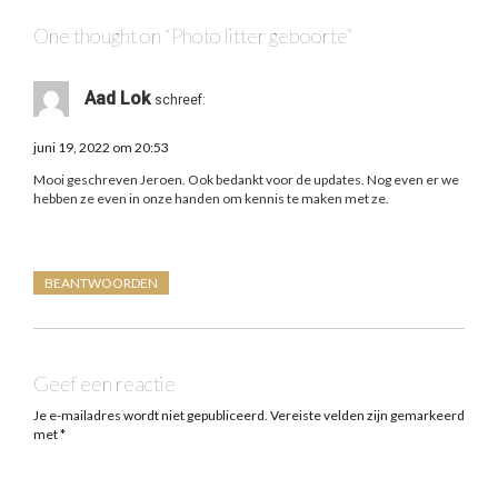
One thought on “
Photo litter geboorte
”
Aad Lok
schreef:
juni 19, 2022 om 20:53
Mooi geschreven Jeroen. Ook bedankt voor de updates. Nog even er we
hebben ze even in onze handen om kennis te maken met ze.
BEANTWOORDEN
Geef een reactie
Je e-mailadres wordt niet gepubliceerd.
Vereiste velden zijn gemarkeerd
met
*