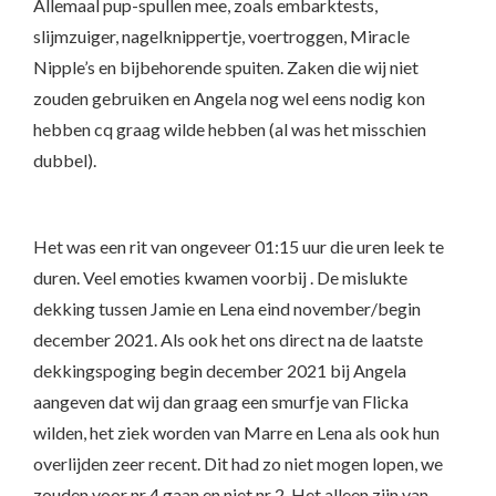
Allemaal pup-spullen mee, zoals embarktests,
slijmzuiger, nagelknippertje, voertroggen, Miracle
Nipple’s en bijbehorende spuiten. Zaken die wij niet
zouden gebruiken en Angela nog wel eens nodig kon
hebben cq graag wilde hebben (al was het misschien
dubbel).
Het was een rit van ongeveer 01:15 uur die uren leek te
duren. Veel emoties kwamen voorbij . De mislukte
dekking tussen Jamie en Lena eind november/begin
december 2021. Als ook het ons direct na de laatste
dekkingspoging begin december 2021 bij Angela
aangeven dat wij dan graag een smurfje van Flicka
wilden, het ziek worden van Marre en Lena als ook hun
overlijden zeer recent. Dit had zo niet mogen lopen, we
zouden voor nr 4 gaan en niet nr 2. Het alleen zijn van