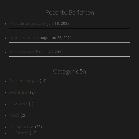
Recente Berichten
Photo litter geboorte
juni 18, 2022
Beanie is famous
augustus 28, 2021
Jamie on vacation
juli 29, 2021
Categorieën
Aankondigingen
(13)
Avonturen
(3)
Dogshows
(1)
Foto's
(2)
Puppy nieuws
(28)
Dracht
(13)