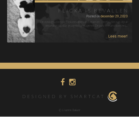
FLICKA IS BEVALLEN
Posted on
december 29, 2020
De zondag na Kerst is Flicka bevallen van 6 reuen en 1 teefje. Alle pups zijn al
besproken dus daar graag niet op reageren. De pups en mama doen het…
Lees meer!
DESIGNED BY SMARTCAT
© Lisanne Bakker