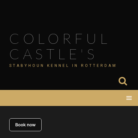
Skip
to
content
COLORFUL
CASTLE'S
STABYHOUN KENNEL IN ROTTERDAM