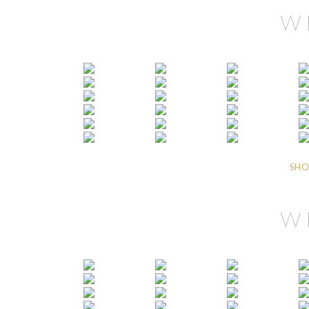
W
SHO
W