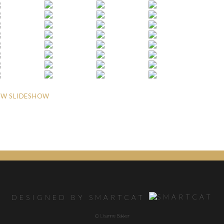
W SLIDESHOW
DESIGNED BY SMARTCAT
© Lisanne Bakker