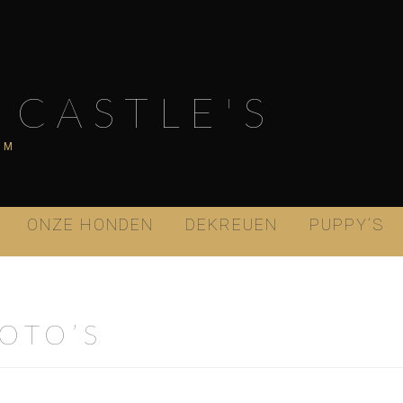
 CASTLE'S
AM
ONZE HONDEN
DEKREUEN
PUPPY’S
OTO’S