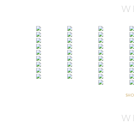
W
SHO
W